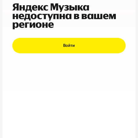
Яндекс Музыка
недоступна в вашем
регионе
Войти