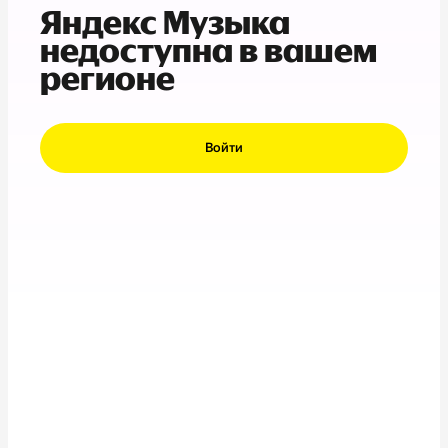
Яндекс Музыка
недоступна в вашем
регионе
Войти