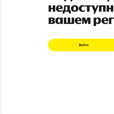
недоступн
вашем ре
Войти