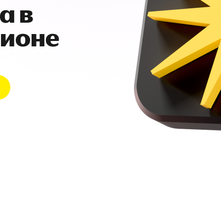
а в
гионе