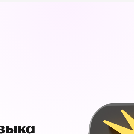
узыка