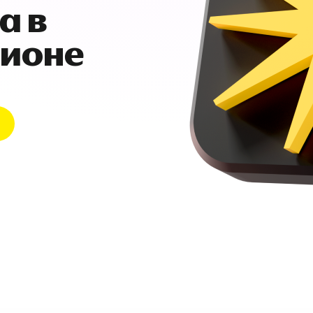
а в
гионе