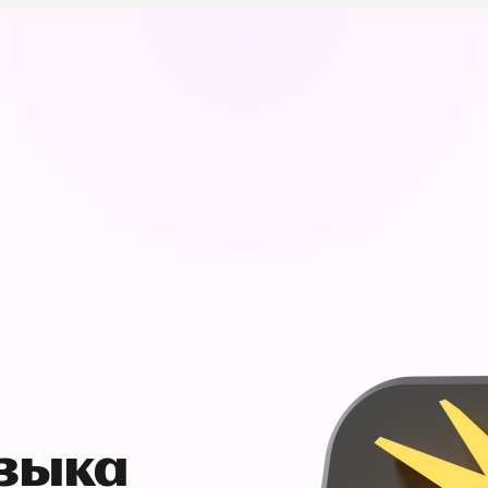
узыка