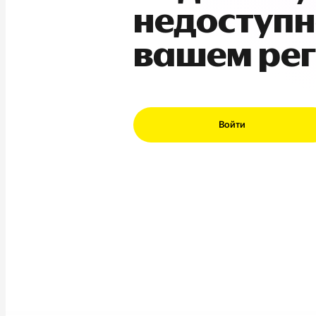
недоступн
вашем ре
Войти