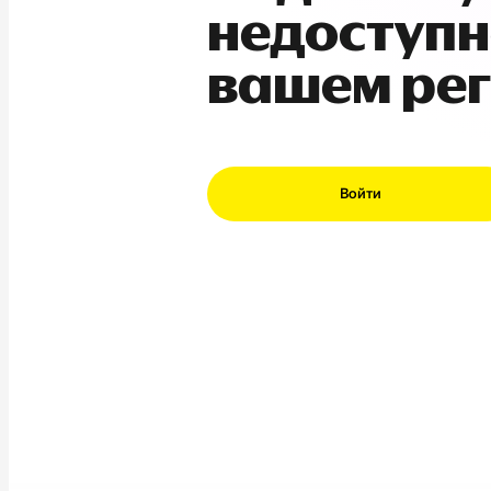
недоступн
вашем ре
Войти