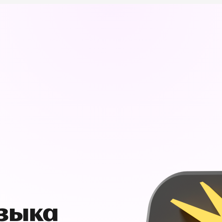
узыка