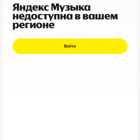
Яндекс Музыка
недоступна в вашем
регионе
Войти