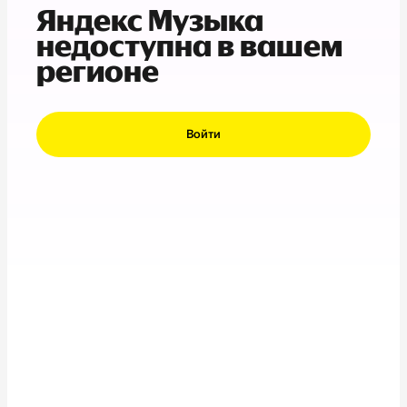
Яндекс Музыка
недоступна в вашем
регионе
Войти