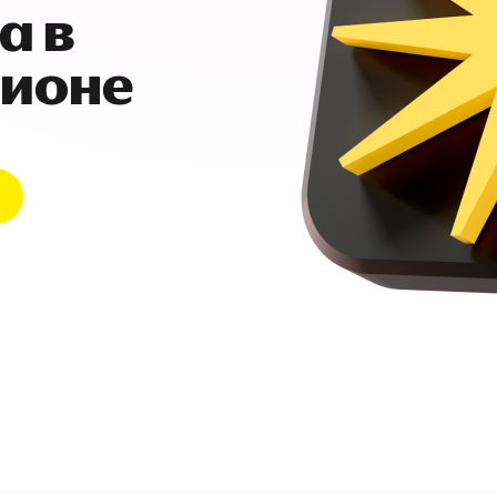
а в
гионе