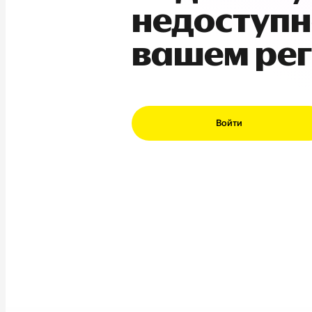
недоступн
вашем ре
Войти