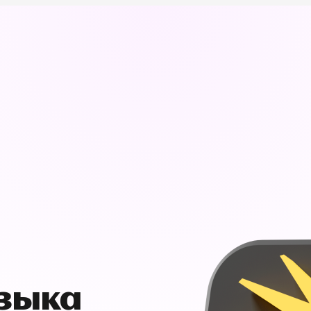
узыка