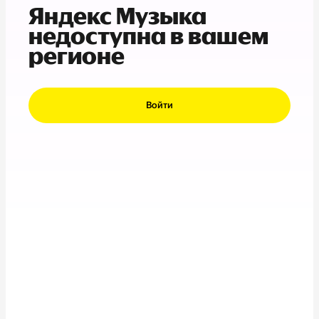
Яндекс Музыка
недоступна в вашем
регионе
Войти