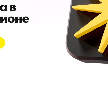
а в
гионе