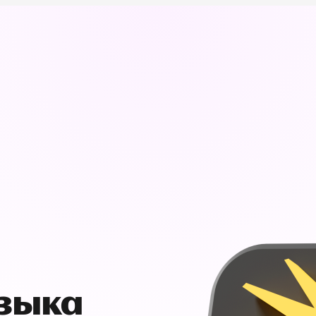
узыка