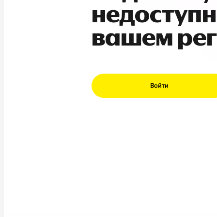
недоступн
вашем ре
Войти