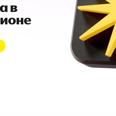
а в
гионе