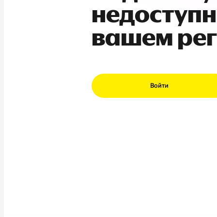
недоступн
вашем ре
Войти