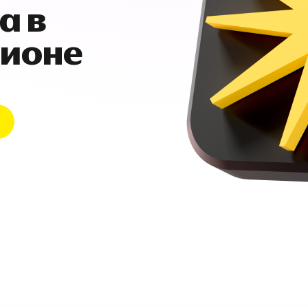
а в
гионе