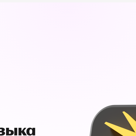
узыка