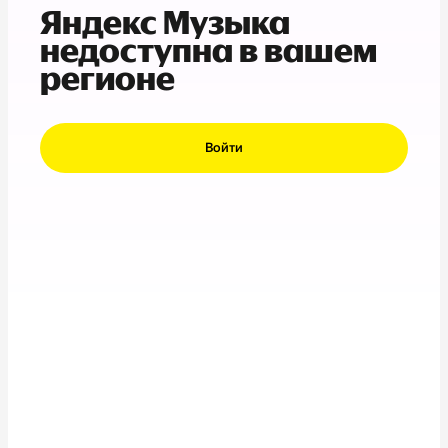
Яндекс Музыка
недоступна в вашем
регионе
Войти