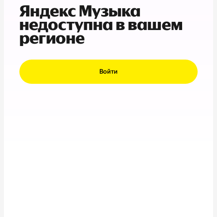
Яндекс Музыка
недоступна в вашем
регионе
Войти