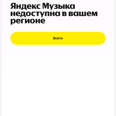
Яндекс Музыка
недоступна в вашем
регионе
Войти