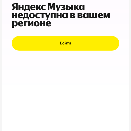
Яндекс Музыка
недоступна в вашем
регионе
Войти