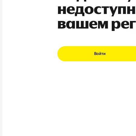
недоступн
вашем ре
Войти