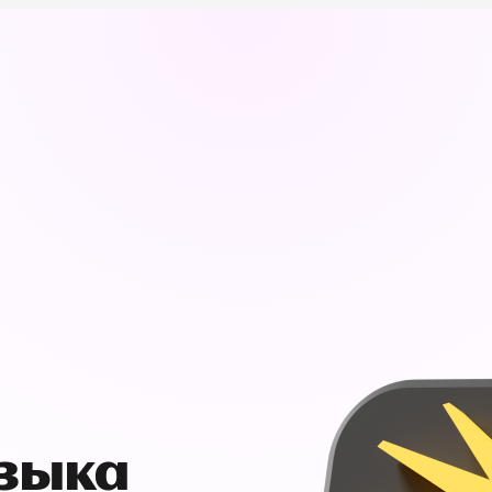
узыка