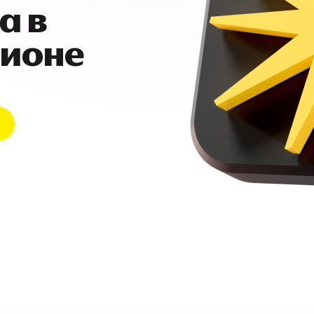
а в
гионе