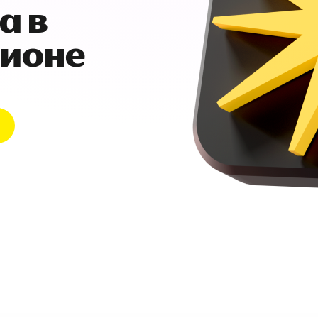
а в
гионе