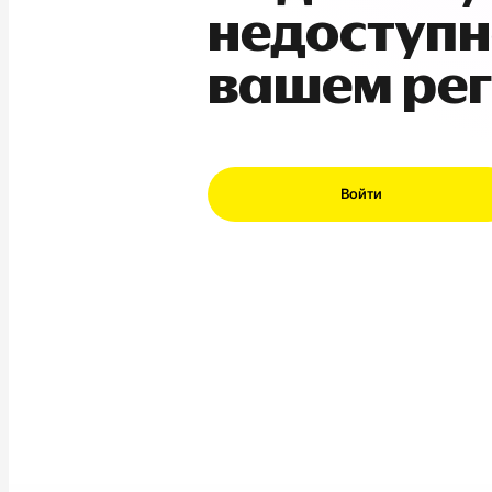
недоступн
вашем ре
Войти