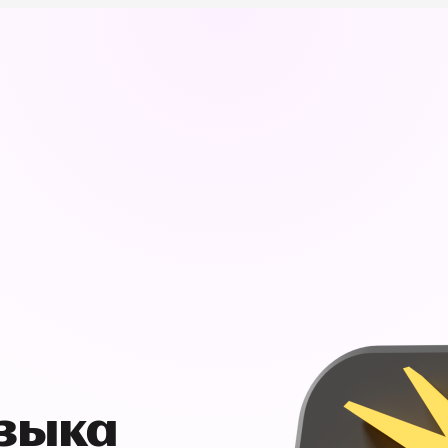
узыка