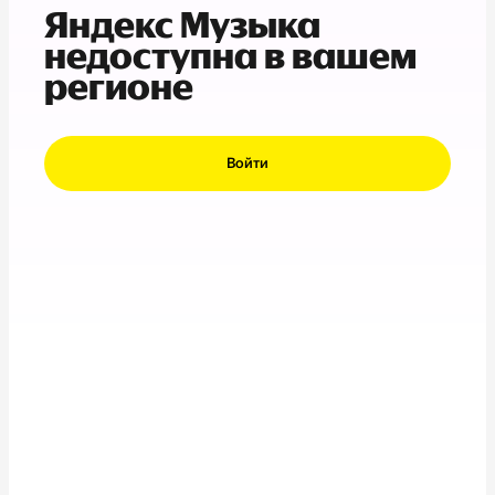
Яндекс Музыка
недоступна в вашем
регионе
Войти