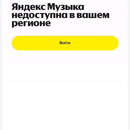
Яндекс Музыка
недоступна в вашем
регионе
Войти