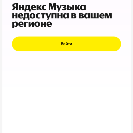
Яндекс Музыка
недоступна в вашем
регионе
Войти