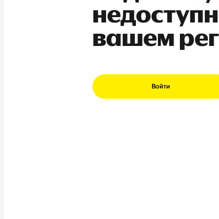
недоступн
вашем ре
Войти