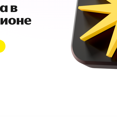
а в
гионе