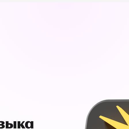
узыка