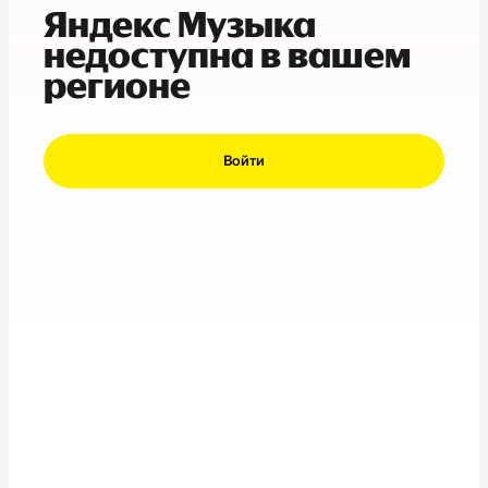
Яндекс Музыка
недоступна в вашем
регионе
Войти