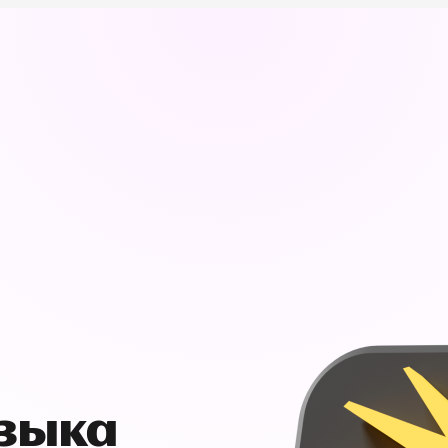
узыка