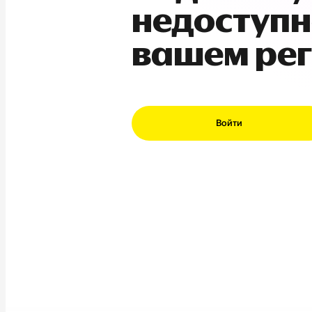
недоступн
вашем ре
Войти