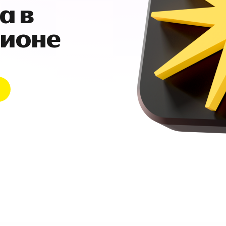
а в
гионе