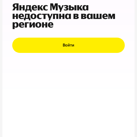
Яндекс Музыка
недоступна в вашем
регионе
Войти