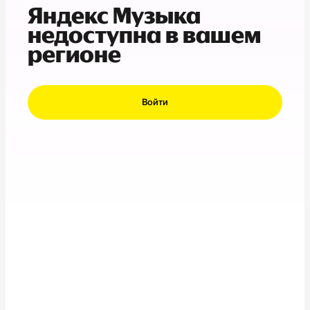
Яндекс Музыка
недоступна в вашем
регионе
Войти