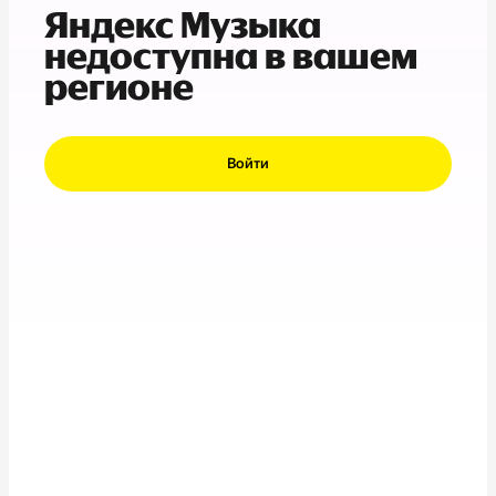
Яндекс Музыка
недоступна в вашем
регионе
Войти