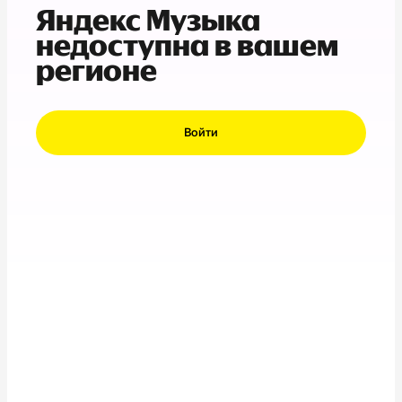
Яндекс Музыка
недоступна в вашем
регионе
Войти