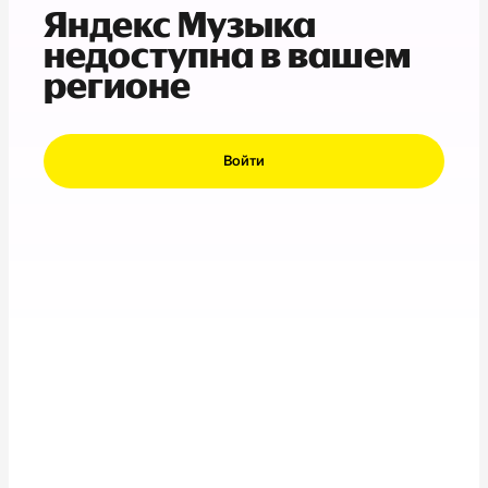
Яндекс Музыка
недоступна в вашем
регионе
Войти