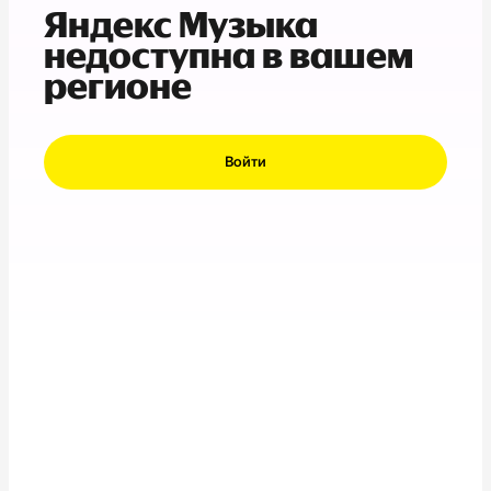
Яндекс Музыка
недоступна в вашем
регионе
Войти