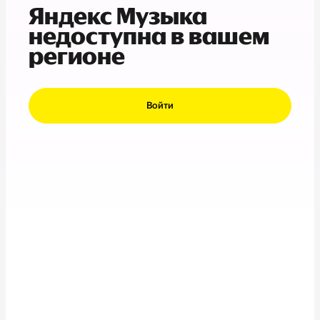
Яндекс Музыка
недоступна в вашем
регионе
Войти