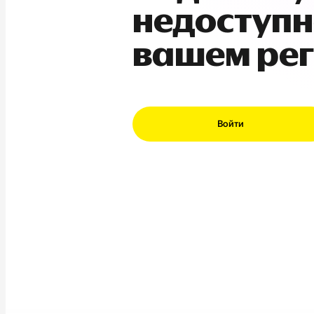
недоступн
вашем ре
Войти