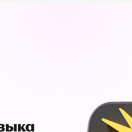
узыка