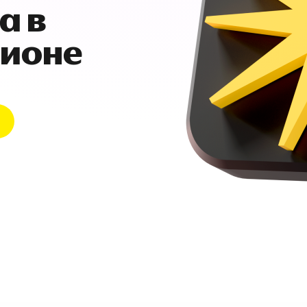
а в
гионе