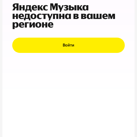
Яндекс Музыка
недоступна в вашем
регионе
Войти