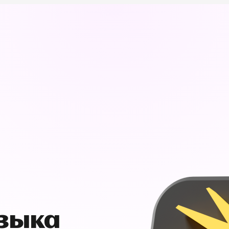
узыка