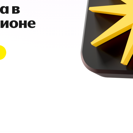
а в
гионе