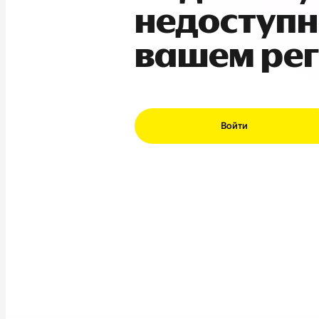
недоступн
вашем ре
Войти