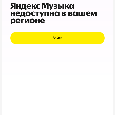
Яндекс Музыка
недоступна в вашем
регионе
Войти