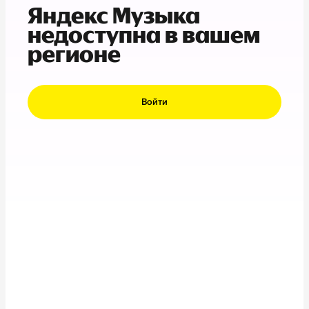
Яндекс Музыка
недоступна в вашем
регионе
Войти