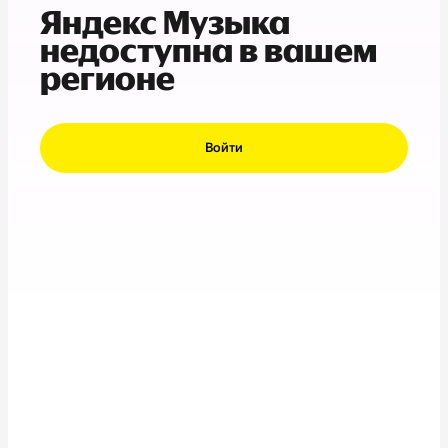
Яндекс Музыка
недоступна в вашем
регионе
Войти