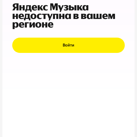
Яндекс Музыка
недоступна в вашем
регионе
Войти