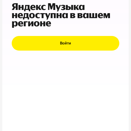
Яндекс Музыка
недоступна в вашем
регионе
Войти