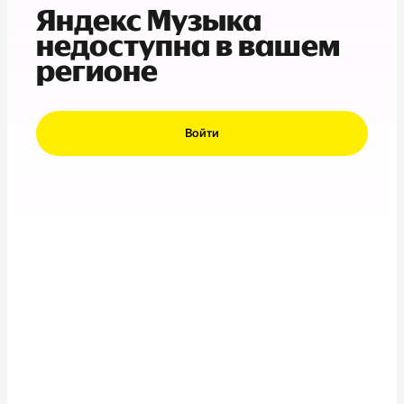
Яндекс Музыка
недоступна в вашем
регионе
Войти