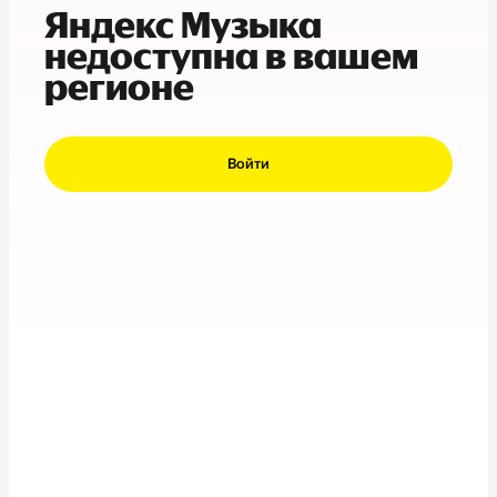
Яндекс Музыка
недоступна в вашем
регионе
Войти