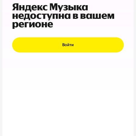
Яндекс Музыка
недоступна в вашем
регионе
Войти