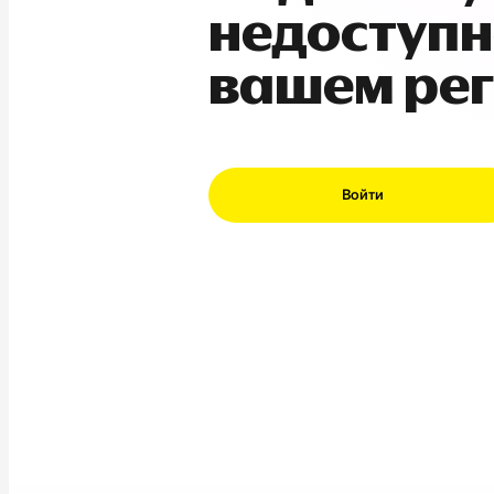
недоступн
вашем ре
Войти