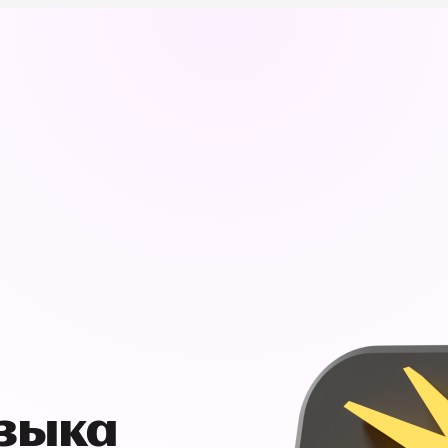
узыка