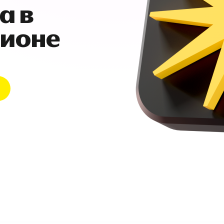
а в
гионе