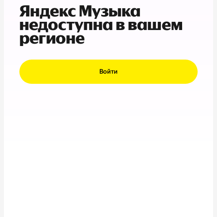
Яндекс Музыка
недоступна в вашем
регионе
Войти