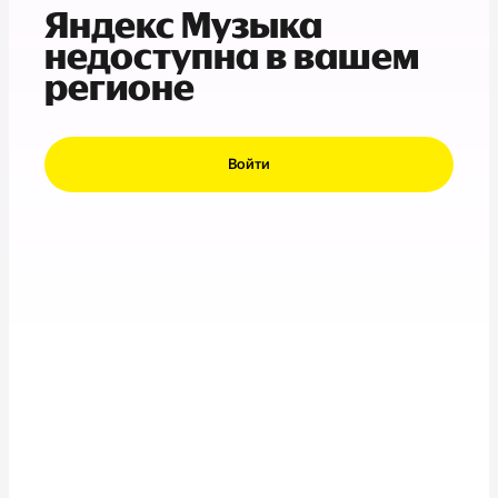
Яндекс Музыка
недоступна в вашем
регионе
Войти