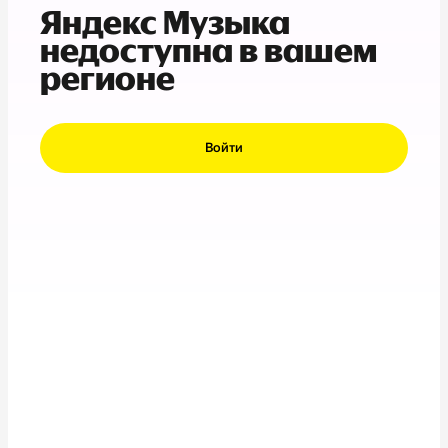
Яндекс Музыка
недоступна в вашем
регионе
Войти