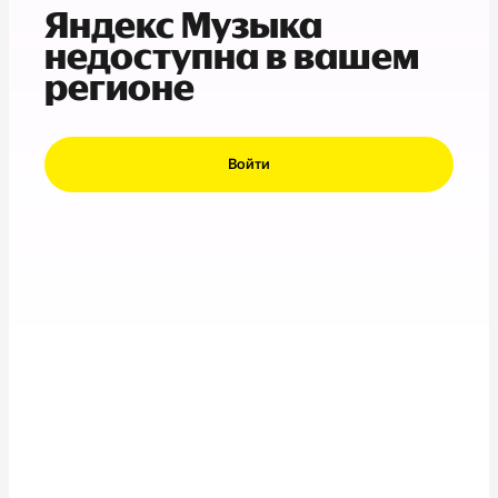
Яндекс Музыка
недоступна в вашем
регионе
Войти