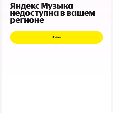
Яндекс Музыка
недоступна в вашем
регионе
Войти