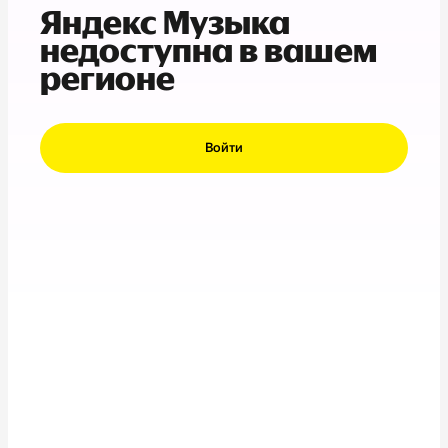
Яндекс Музыка
недоступна в вашем
регионе
Войти