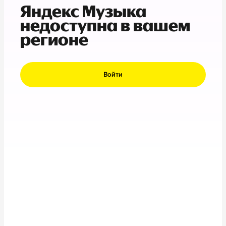
Яндекс Музыка
недоступна в вашем
регионе
Войти